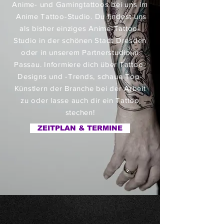
Anime- und Gamingtattoos bei uns im
Anime Tattoo-Studio. Du findest uns
als bisher einziges Anime-Tattoo-
Studio in der schönen Stadt Dresden
oder in unserem Partnerstudio in
Passau. Informiere dich über Tattoo-
Designs und -Trends, schaue Top-
Künstlern der Branche bei der Arbeit
zu oder lasse auch dir ein Tattoo
stechen!
ZEITPLAN & TERMINE