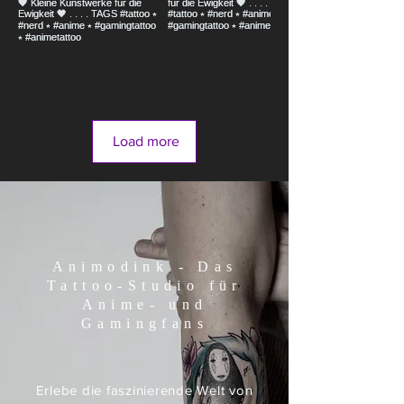
Load more
Animodink - Das
Tattoo-Studio für
Anime- und
Gamingfans
Erlebe die faszinierende Welt von